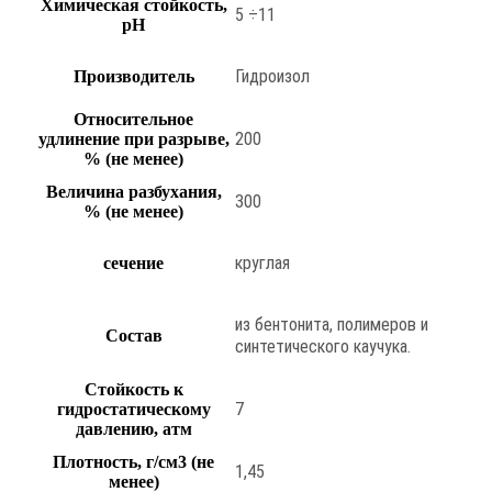
Химическая стойкость,
5 ÷11
pH
Гидроизол
Производитель
Относительное
200
удлинение при разрыве,
% (не менее)
Величина разбухания,
300
% (не менее)
круглая
сечение
из бентонита, полимеров и
Состав
синтетического каучука.
Стойкость к
7
гидростатическому
давлению, атм
Плотность, г/см3 (не
1,45
менее)