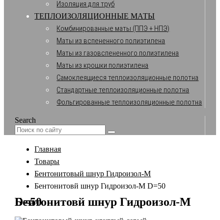
Изоляция для труб
ТЕПЛОИЗОЛЯЦИОННЫЕ МАТЫ
Комбинированные маты (ППЭ + НПЭ)
Маты из вспененного полиэтилена
Маты из газовспененного полиэтилена
Маты из крошки полиэтилена
Самоклеящиеся теплоизоляционные полотна
Стандартные теплоизоляционные полотна
Фольгированные теплоизоляционные полотна
Search
Главная
Товары
Бентонитовый шнур Гидроизол-М
Бентонитовй шнур Гидроизол-М D=50
Бентонитовй шнур Гидроизол-М D=50