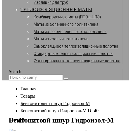
Изоляция для труб
ТЕПЛОИЗОЛЯЦИОННЫЕ МАТЫ
Комбинированные маты (ППЭ + НПЭ)
Маты из вспененного полиэтилена
Маты из газовспененного полиэтилена
Маты из крошки полиэтилена
Самоклеящиеся теплоизоляционные полотна
Стандартные теплоизоляционные полотна
Фольгированные теплоизоляционные полотна
Search
Главная
Товары
Бентонитовый шнур Гидроизол-М
Бентонитовй шнур Гидроизол-М D=40
Бентонитовй шнур Гидроизол-М D=40