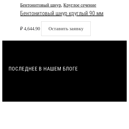
Бентонитовый шнур
,
Круглое сечение
Бентонитовый шнур круглый 90 мм
₽
4,644.90
Оставить заявку
ПОСЛЕДНЕЕ В НАШЕМ БЛОГЕ
ПАРОПРОНИЦАЕМОСТЬ И СОПРОТИВЛЕНИЕ
ПАРОПРОНИЦАНИЮ ЖГУТОВ ИЗ ПЕНОПОЛИЭТИЛЕНА |
ВИЛАТЕРМ
ИСТОРИЯ СОЗДАНИЯ И ПРИМЕНЕНИЯ УПЛОТНИТЕЛЬНЫХ
ЖГУТОВ ИЗ ПЕНОПОЛИЭТИЛЕНА В СТРОИТЕЛЬСТВЕ |
ВИЛАТЕРМ