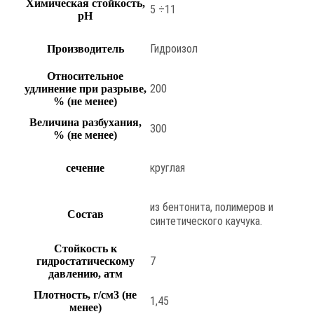
Химическая стойкость,
5 ÷11
pH
Гидроизол
Производитель
Относительное
200
удлинение при разрыве,
% (не менее)
Величина разбухания,
300
% (не менее)
круглая
сечение
из бентонита, полимеров и
Состав
синтетического каучука.
Стойкость к
7
гидростатическому
давлению, атм
Плотность, г/см3 (не
1,45
менее)