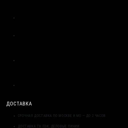
ЖГУТОВ ИЗ ПЕНОПОЛИЭТИЛЕНА В СТРОИТЕЛЬСТВЕ |
ВИЛАТЕРМ
ТЕХНОЛОГИЯ ЭКСТРУЗИИ ПЕНОПОЛИЭТИЛЕНА: ОТ
ГРАНУЛЫ ДО ЖГУТА | ВИЛАТЕРМ
ЦЕНТРАЛЬНЫЙ СЛОЙ МОНТАЖНОГО ШВА: ПРИМЕНЕНИЕ
ЖГУТА ВИЛАТЕРМ КАК ТЕПЛОИЗОЛЯЦИОННОГО
ЗАПОЛНЕНИЯ
ТРЁХСЛОЙНАЯ СИСТЕМА ГЕРМЕТИЗАЦИИ МОНТАЖНОГО
ШВА ОКНА: НАРУЖНЫЙ, ЦЕНТРАЛЬНЫЙ, ВНУТРЕННИЙ
СЛОЙ
ДЕФОРМАЦИОННЫЙ ШОВ В БЕТОННЫХ ПОЛАХ
ПРОМЫШЛЕННЫХ ЗДАНИЙ: РАСЧЁТ И УСТРОЙСТВО
ДОСТАВКА
СРОЧНАЯ ДОСТАВКА ПО МОСКВЕ И МО — ДО 2 ЧАСОВ.
ДОСТАВКА ТК ПЭК, ДЕЛОВЫЕ ЛИНИИ