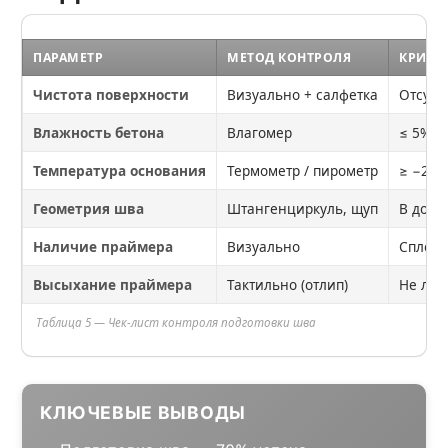
ПАРАМЕТР
МЕТОД КОНТРОЛЯ
КРИТЕ
Чистота поверхности
Визуально + салфетка
Отсутс
Влажность бетона
Влагомер
≤ 5%
Температура основания
Термометр / пирометр
≥ −20°C
Геометрия шва
Штангенциркуль, щуп
В допу
Наличие праймера
Визуально
Сплошн
Высыхание праймера
Тактильно (отлип)
Не лип
Таблица 5 — Чек-лист контроля подготовки шва
КЛЮЧЕВЫЕ ВЫВОДЫ