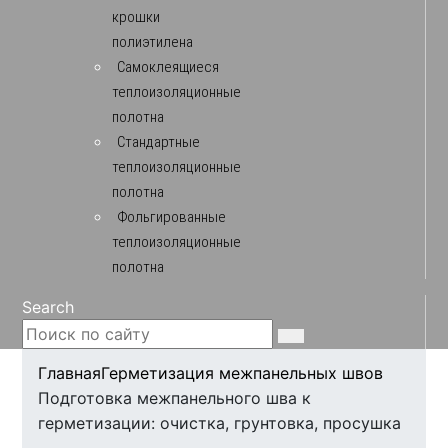
крошки
полиэтилена
Самоклеящиеся
теплоизоляционные
полотна
Стандартные
теплоизоляционные
полотна
Фольгированные
теплоизоляционные
полотна
Search
Главная
Герметизация межпанельных швов
Подготовка межпанельного шва к
герметизации: очистка, грунтовка, просушка