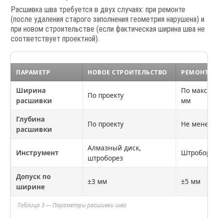
Расшивка шва требуется в двух случаях: при ремонте
(после удаления старого заполнения геометрия нарушена) и
при новом строительстве (если фактическая ширина шва не
соответствует проектной).
ПАРАМЕТР
НОВОЕ СТРОИТЕЛЬСТВО
РЕМОНТ (ВС
Ширина
По максим
По проекту
расшивки
мм
Глубина
По проекту
Не менее 5
расшивки
Алмазный диск,
Инструмент
Штроборез
штроборез
Допуск по
±3 мм
±5 мм
ширине
Таблица 3 — Параметры расшивки шва