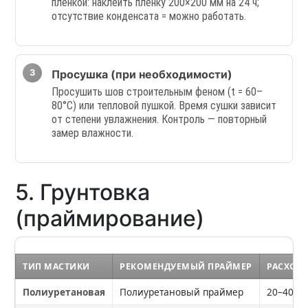
плёнкой: наклеить плёнку 200×200 мм на 24 ч;
отсутствие конденсата = можно работать.
Просушка (при необходимости)
Просушить шов строительным феном (t = 60–
80°C) или тепловой пушкой. Время сушки зависит
от степени увлажнения. Контроль — повторный
замер влажности.
5. Грунтовка
(праймирование)
ТИП МАСТИКИ
РЕКОМЕНДУЕМЫЙ ПРАЙМЕР
РАСХОД, 
Полиуретановая
Полиуретановый праймер
20–40