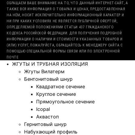
ОБРАЩАЕМ ВАШЕ ВНИМАНИЕ НА ТО, ЧТО ДАННЫЙ ИНТЕРНЕТ-САЙТ, А
ТАКЖЕ ВСЯ ИНФОРМАЦИЯ О ТОВАРАХ И ЦЕНАХ, ПРЕДОСТАВЛЕННАЯ
НА НЁМ, НОСИТ ИСКЛЮЧИТЕЛЬНО ИНФОРМАЦИОННЫЙ ХАРАКТЕР И
НИ ПРИ КАКИХ УСЛОВИЯХ НЕ ЯВЛЯЕТСЯ ПУБЛИЧНОЙ ОФЕРТОЙ,
ОПРЕДЕЛЯЕМОЙ ПОЛОЖЕНИЯМИ СТАТЬИ 437 ГРАЖДАНСКОГО
КОДЕКСА РОССИЙСКОЙ ФЕДЕРАЦИИ. ДЛЯ ПОЛУЧЕНИЯ ПОДРОБНОЙ
ИНФОРМАЦИИ О НАЛИЧИИ И СТОИМОСТИ УКАЗАННЫХ ТОВАРОВ И
(ИЛИ) УСЛУГ, ПОЖАЛУЙСТА, ОБРАЩАЙТЕСЬ К МЕНЕДЖЕРУ САЙТА С
ПОМОЩЬЮ СПЕЦИАЛЬНОЙ ФОРМЫ СВЯЗИ ИЛИ ПО ЭЛЕКТРОННОЙ
ПОЧТЕ
ЖГУТЫ И ТРУБНАЯ ИЗОЛЯЦИЯ
Жгуты Вилатерм
Бентонитовый шнур
Квадратное сечение
Круглое сечение
Прямоугольное сечение
Icopal
Аквастоп
Гернитовый шнур
Набухающий профиль