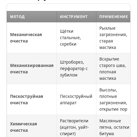
МЕТОД
ИНСТРУМЕНТ
ПРИМЕНЕНИЕ
Рыхлые
Щётки
Механическая
загрязнения,
стальные,
очистка
старая
скребки
мастика
Вскрытие
Штроборез,
Механизированная
старого шва,
перфоратор с
очистка
плотная
зубилом
мастика
Высолы,
Пескоструйная
Пескоструйный
плотные
очистка
аппарат
загрязнения,
открытие пор
Растворители
Масляные
Химическая
(ацетон, уайт-
пятна, остатки
очистка
спирит)
битума