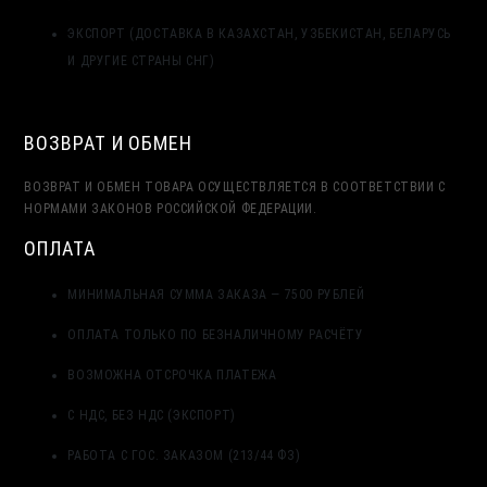
ЭКСПОРТ (ДОСТАВКА В КАЗАХСТАН, УЗБЕКИСТАН, БЕЛАРУСЬ
И ДРУГИЕ СТРАНЫ СНГ)
ВОЗВРАТ И ОБМЕН
ВОЗВРАТ И ОБМЕН ТОВАРА ОСУЩЕСТВЛЯЕТСЯ В СООТВЕТСТВИИ С
НОРМАМИ ЗАКОНОВ РОССИЙСКОЙ ФЕДЕРАЦИИ.
ОПЛАТА
МИНИМАЛЬНАЯ СУММА ЗАКАЗА — 7500 РУБЛЕЙ
ОПЛАТА ТОЛЬКО ПО БЕЗНАЛИЧНОМУ РАСЧЁТУ
ВОЗМОЖНА ОТСРОЧКА ПЛАТЕЖА
С НДС, БЕЗ НДС (ЭКСПОРТ)
РАБОТА С ГОС. ЗАКАЗОМ (213/44 ФЗ)