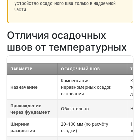
устройство осадочного шва только в надземной
части.
Отличия осадочных
швов от температурных
ПАРАМЕТР
ОСАДОЧНЫЙ ШОВ
ТЕМ
Компенсация
Ком
Назначение
неравномерных осадок
тем
основания
деф
Прохождение
Обязательно
Не т
через фундамент
Ширина
20–100 мм (по расчёту
10–3
раскрытия
осадки)
тем