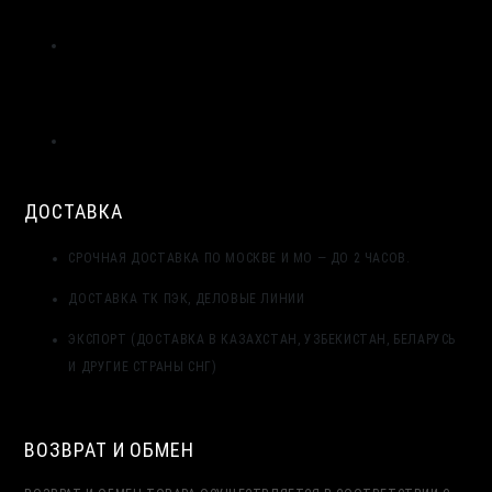
ЗАПОЛНЕНИЯ
ТРЁХСЛОЙНАЯ СИСТЕМА ГЕРМЕТИЗАЦИИ МОНТАЖНОГО
ШВА ОКНА: НАРУЖНЫЙ, ЦЕНТРАЛЬНЫЙ, ВНУТРЕННИЙ
СЛОЙ
ДЕФОРМАЦИОННЫЙ ШОВ В БЕТОННЫХ ПОЛАХ
ПРОМЫШЛЕННЫХ ЗДАНИЙ: РАСЧЁТ И УСТРОЙСТВО
ДОСТАВКА
СРОЧНАЯ ДОСТАВКА ПО МОСКВЕ И МО — ДО 2 ЧАСОВ.
ДОСТАВКА ТК ПЭК, ДЕЛОВЫЕ ЛИНИИ
ЭКСПОРТ (ДОСТАВКА В КАЗАХСТАН, УЗБЕКИСТАН, БЕЛАРУСЬ
И ДРУГИЕ СТРАНЫ СНГ)
ВОЗВРАТ И ОБМЕН