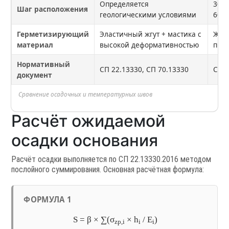
Определяется
30–6
Шаг расположения
геологическими условиями
60–1
Герметизирующий
Эластичный жгут + мастика с
Жгут
материал
высокой деформативностью
про
Нормативный
СП 22.13330, СП 70.13330
СП 7
документ
Сравнение осадочных и температурных швов
Расчёт ожидаемой
осадки основания
Расчёт осадки выполняется по СП 22.13330.2016 методом
послойного суммирования. Основная расчётная формула:
ФОРМУЛА 1
S = β × ∑(σ
× h
/ E
)
zp,i
i
i