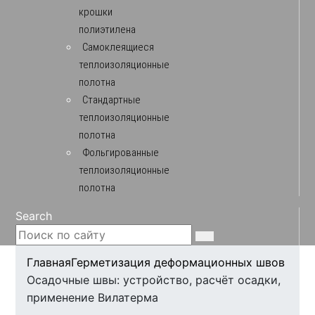
крошки
полиэтилена
Самоклеящиеся
теплоизоляционные
полотна
Стандартные
теплоизоляционные
полотна
Фольгированные
теплоизоляционные
полотна
Search
Главная
Герметизация деформационных швов
Осадочные швы: устройство, расчёт осадки,
применение Вилатерма