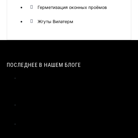
Герметизация оконных проёмов
Жгуты Вилатерм
ПОСЛЕДНЕЕ В НАШЕМ БЛОГЕ
ИСТОРИЯ СОЗДАНИЯ И ПРИМЕНЕНИЯ УПЛОТНИТЕЛЬНЫХ
ЖГУТОВ ИЗ ПЕНОПОЛИЭТИЛЕНА В СТРОИТЕЛЬСТВЕ |
ВИЛАТЕРМ
ТЕХНОЛОГИЯ ЭКСТРУЗИИ ПЕНОПОЛИЭТИЛЕНА: ОТ
ГРАНУЛЫ ДО ЖГУТА | ВИЛАТЕРМ
ЦЕНТРАЛЬНЫЙ СЛОЙ МОНТАЖНОГО ШВА: ПРИМЕНЕНИЕ
ЖГУТА ВИЛАТЕРМ КАК ТЕПЛОИЗОЛЯЦИОННОГО