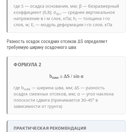
где S — осадка основания, мм; β — безразмерный
коэффициент (0,8); σ
— среднее вертикальное
zp,i
напряжение в i-м слое, кПа; h
— толщина i-го
i
слоя, м; E
— модуль деформации i-го слоя, кПа
i
Разность осадок соседних отсеков ΔS определяет
требуемую ширину осадочного шва:
ФОРМУЛА 2
b
≥ ΔS / sin α
шва
где b
— ширина шва, мм; ΔS — разность
шва
осадок смежных отсеков, мм; α — угол наклона
плоскости сдвига (принимается 30–45° в
зависимости от грунта)
ПРАКТИЧЕСКАЯ РЕКОМЕНДАЦИЯ