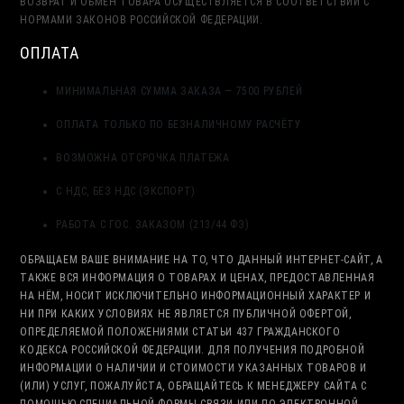
ВОЗВРАТ И ОБМЕН ТОВАРА ОСУЩЕСТВЛЯЕТСЯ В СООТВЕТСТВИИ С
НОРМАМИ ЗАКОНОВ РОССИЙСКОЙ ФЕДЕРАЦИИ.
ОПЛАТА
МИНИМАЛЬНАЯ СУММА ЗАКАЗА — 7500 РУБЛЕЙ
ОПЛАТА ТОЛЬКО ПО БЕЗНАЛИЧНОМУ РАСЧЁТУ
ВОЗМОЖНА ОТСРОЧКА ПЛАТЕЖА
С НДС, БЕЗ НДС (ЭКСПОРТ)
РАБОТА С ГОС. ЗАКАЗОМ (213/44 ФЗ)
ОБРАЩАЕМ ВАШЕ ВНИМАНИЕ НА ТО, ЧТО ДАННЫЙ ИНТЕРНЕТ-САЙТ, А
ТАКЖЕ ВСЯ ИНФОРМАЦИЯ О ТОВАРАХ И ЦЕНАХ, ПРЕДОСТАВЛЕННАЯ
НА НЁМ, НОСИТ ИСКЛЮЧИТЕЛЬНО ИНФОРМАЦИОННЫЙ ХАРАКТЕР И
НИ ПРИ КАКИХ УСЛОВИЯХ НЕ ЯВЛЯЕТСЯ ПУБЛИЧНОЙ ОФЕРТОЙ,
ОПРЕДЕЛЯЕМОЙ ПОЛОЖЕНИЯМИ СТАТЬИ 437 ГРАЖДАНСКОГО
КОДЕКСА РОССИЙСКОЙ ФЕДЕРАЦИИ. ДЛЯ ПОЛУЧЕНИЯ ПОДРОБНОЙ
ИНФОРМАЦИИ О НАЛИЧИИ И СТОИМОСТИ УКАЗАННЫХ ТОВАРОВ И
(ИЛИ) УСЛУГ, ПОЖАЛУЙСТА, ОБРАЩАЙТЕСЬ К МЕНЕДЖЕРУ САЙТА С