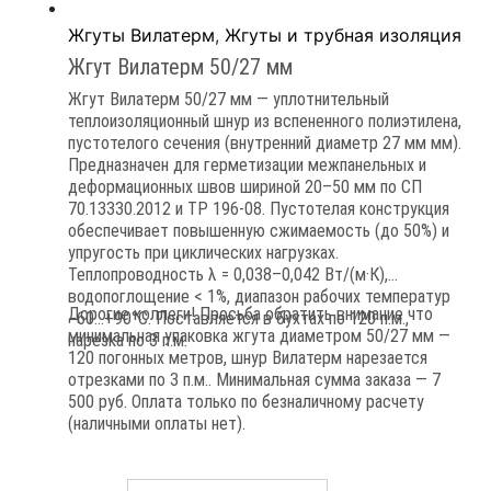
Жгуты Вилатерм
,
Жгуты и трубная изоляция
Жгут Вилатерм 50/27 мм
Жгут Вилатерм 50/27 мм — уплотнительный
теплоизоляционный шнур из вспененного полиэтилена,
пустотелого сечения (внутренний диаметр 27 мм мм).
Предназначен для герметизации межпанельных и
деформационных швов шириной 20–50 мм по СП
70.13330.2012 и ТР 196-08. Пустотелая конструкция
обеспечивает повышенную сжимаемость (до 50%) и
упругость при циклических нагрузках.
Теплопроводность λ = 0,038–0,042 Вт/(м·К),
водопоглощение < 1%, диапазон рабочих температур
Дорогие коллеги! Просьба обратить внимание что
−60…+90°C. Поставляется в бухтах по 120 п.м.,
минимальная упаковка жгута диаметром 50/27 мм —
нарезка по 3 п.м.
120 погонных метров, шнур Вилатерм нарезается
отрезками по 3 п.м.. Минимальная сумма заказа — 7
500 руб. Оплата только по безналичному расчету
(наличными оплаты нет).