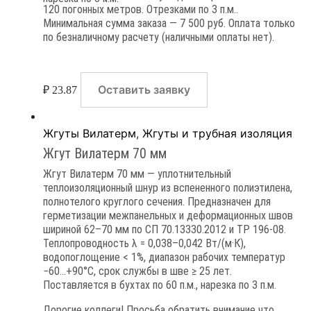
120 погонных метров. Отрезками по 3 п.м..
Минимальная сумма заказа — 7 500 руб. Оплата только
по безналичному расчету (наличными оплаты нет).
Оставить заявку
₽
23.87
Жгуты Вилатерм
,
Жгуты и трубная изоляция
Жгут Вилатерм 70 мм
Жгут Вилатерм 70 мм — уплотнительный
теплоизоляционный шнур из вспененного полиэтилена,
полнотелого круглого сечения. Предназначен для
герметизации межпанельных и деформационных швов
шириной 62–70 мм по СП 70.13330.2012 и ТР 196-08.
Теплопроводность λ = 0,038–0,042 Вт/(м·К),
водопоглощение < 1%, диапазон рабочих температур
−60…+90°C, срок службы в шве ≥ 25 лет.
Поставляется в бухтах по 60 п.м., нарезка по 3 п.м.
Дорогие коллеги! Просьба обратить внимание что