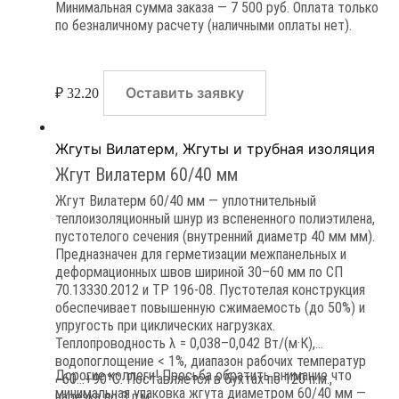
Минимальная сумма заказа — 7 500 руб. Оплата только
по безналичному расчету (наличными оплаты нет).
Оставить заявку
₽
32.20
Жгуты Вилатерм
,
Жгуты и трубная изоляция
Жгут Вилатерм 60/40 мм
Жгут Вилатерм 60/40 мм — уплотнительный
теплоизоляционный шнур из вспененного полиэтилена,
пустотелого сечения (внутренний диаметр 40 мм мм).
Предназначен для герметизации межпанельных и
деформационных швов шириной 30–60 мм по СП
70.13330.2012 и ТР 196-08. Пустотелая конструкция
обеспечивает повышенную сжимаемость (до 50%) и
упругость при циклических нагрузках.
Теплопроводность λ = 0,038–0,042 Вт/(м·К),
водопоглощение < 1%, диапазон рабочих температур
Дорогие коллеги! Просьба обратить внимание что
−60…+90°C. Поставляется в бухтах по 120 п.м.,
минимальная упаковка жгута диаметром 60/40 мм —
нарезка по 3 п.м.