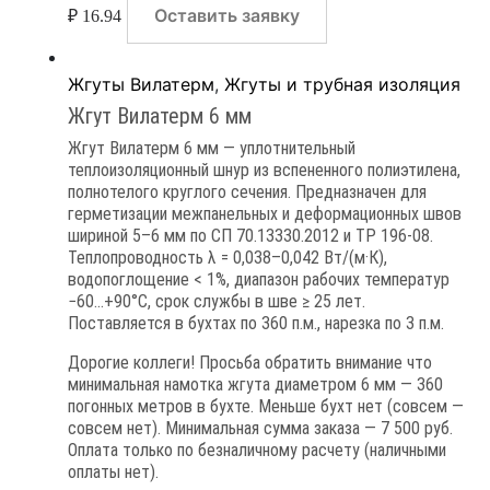
Оставить заявку
₽
16.94
Жгуты Вилатерм
,
Жгуты и трубная изоляция
Жгут Вилатерм 6 мм
Жгут Вилатерм 6 мм — уплотнительный
теплоизоляционный шнур из вспененного полиэтилена,
полнотелого круглого сечения. Предназначен для
герметизации межпанельных и деформационных швов
шириной 5–6 мм по СП 70.13330.2012 и ТР 196-08.
Теплопроводность λ = 0,038–0,042 Вт/(м·К),
водопоглощение < 1%, диапазон рабочих температур
−60…+90°C, срок службы в шве ≥ 25 лет.
Поставляется в бухтах по 360 п.м., нарезка по 3 п.м.
Дорогие коллеги! Просьба обратить внимание что
минимальная намотка жгута диаметром 6 мм — 360
погонных метров в бухте. Меньше бухт нет (совсем —
совсем нет). Минимальная сумма заказа — 7 500 руб.
Оплата только по безналичному расчету (наличными
оплаты нет).