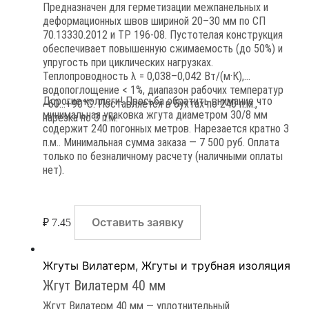
Предназначен для герметизации межпанельных и
деформационных швов шириной 20–30 мм по СП
70.13330.2012 и ТР 196-08. Пустотелая конструкция
обеспечивает повышенную сжимаемость (до 50%) и
упругость при циклических нагрузках.
Теплопроводность λ = 0,038–0,042 Вт/(м·К),
водопоглощение < 1%, диапазон рабочих температур
Дорогие коллеги! Просьба обратить внимание что
−60…+90°C. Поставляется в бухтах по 240 п.м.,
минимальная упаковка жгута диаметром 30/8 мм
нарезка по 3 п.м.
содержит 240 погонных метров. Нарезается кратно 3
п.м.. Минимальная сумма заказа — 7 500 руб. Оплата
только по безналичному расчету (наличными оплаты
нет).
Оставить заявку
₽
7.45
Жгуты Вилатерм
,
Жгуты и трубная изоляция
Жгут Вилатерм 40 мм
Жгут Вилатерм 40 мм — уплотнительный