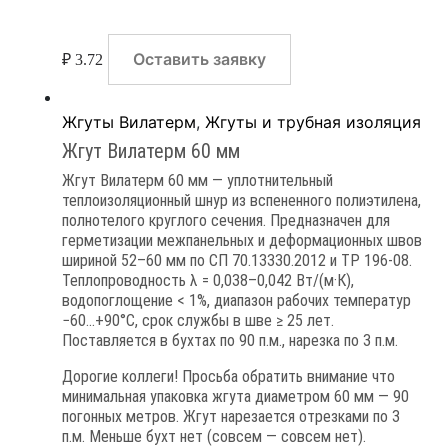
Оставить заявку
₽
3.72
Жгуты Вилатерм
,
Жгуты и трубная изоляция
Жгут Вилатерм 60 мм
Жгут Вилатерм 60 мм — уплотнительный
теплоизоляционный шнур из вспененного полиэтилена,
полнотелого круглого сечения. Предназначен для
герметизации межпанельных и деформационных швов
шириной 52–60 мм по СП 70.13330.2012 и ТР 196-08.
Теплопроводность λ = 0,038–0,042 Вт/(м·К),
водопоглощение < 1%, диапазон рабочих температур
−60…+90°C, срок службы в шве ≥ 25 лет.
Поставляется в бухтах по 90 п.м., нарезка по 3 п.м.
Дорогие коллеги! Просьба обратить внимание что
минимальная упаковка жгута диаметром 60 мм — 90
погонных метров. Жгут нарезается отрезками по 3
п.м. Меньше бухт нет (совсем — совсем нет).