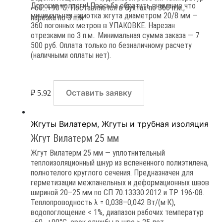
Дорогие коллеги! Просьба обратить внимание что
−60…+90°C. Поставляется в бухтах по 360 п.м.,
минимальная намотка жгута диаметром 20/8 мм —
нарезка по 3 п.м.
360 погонных метров в УПАКОВКЕ. Нарезан
отрезками по 3 п.м.. Минимальная сумма заказа — 7
500 руб. Оплата только по безналичному расчету
(наличными оплаты нет).
Оставить заявку
₽
5.92
Жгуты Вилатерм
,
Жгуты и трубная изоляция
Жгут Вилатерм 25 мм
Жгут Вилатерм 25 мм — уплотнительный
теплоизоляционный шнур из вспененного полиэтилена,
полнотелого круглого сечения. Предназначен для
герметизации межпанельных и деформационных швов
шириной 20–25 мм по СП 70.13330.2012 и ТР 196-08.
Теплопроводность λ = 0,038–0,042 Вт/(м·К),
водопоглощение < 1%, диапазон рабочих температур