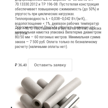
70.13330.2012 и ТР 196-08. Пустотелая конструкция
обеспечивает повышенную сжимаемость (до 50%) и
упругость при циклических нагрузках.
Теплопроводность λ = 0,038–0,042 Вт/(м·К),
водопоглощение < 1%, диапазон рабочих температур
Дорогие коллеги! Просьба обратить внимание что
−60…+90°C. Поставляется в бухтах по 60 п.м., нарезка
минимальная намотка упаковка Вилатерма диаметром
по 3 п.м.
80/50 мм — 60 погонных метров. Минимальная сумма
заказа — 7 500 руб. Оплата только по безналичному
расчету (наличными оплаты нет).
Оставить заявку
₽
36.40