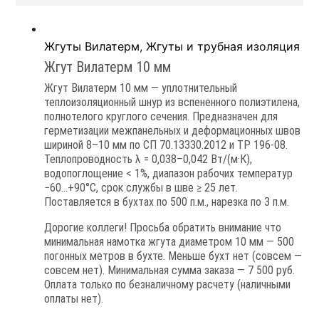
Жгуты Вилатерм
,
Жгуты и трубная изоляция
Жгут Вилатерм 10 мм
Жгут Вилатерм 10 мм — уплотнительный
теплоизоляционный шнур из вспененного полиэтилена,
полнотелого круглого сечения. Предназначен для
герметизации межпанельных и деформационных швов
шириной 8–10 мм по СП 70.13330.2012 и ТР 196-08.
Теплопроводность λ = 0,038–0,042 Вт/(м·К),
водопоглощение < 1%, диапазон рабочих температур
−60…+90°C, срок службы в шве ≥ 25 лет.
Поставляется в бухтах по 500 п.м., нарезка по 3 п.м.
Дорогие коллеги! Просьба обратить внимание что
минимальная намотка жгута диаметром 10 мм — 500
погонных метров в бухте. Меньше бухт нет (совсем —
совсем нет). Минимальная сумма заказа — 7 500 руб.
Оплата только по безналичному расчету (наличными
оплаты нет).