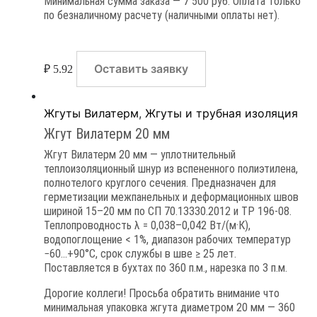
Минимальная сумма заказа — 7 500 руб. Оплата только
по безналичному расчету (наличными оплаты нет).
Оставить заявку
₽
5.92
Жгуты Вилатерм
,
Жгуты и трубная изоляция
Жгут Вилатерм 20 мм
Жгут Вилатерм 20 мм — уплотнительный
теплоизоляционный шнур из вспененного полиэтилена,
полнотелого круглого сечения. Предназначен для
герметизации межпанельных и деформационных швов
шириной 15–20 мм по СП 70.13330.2012 и ТР 196-08.
Теплопроводность λ = 0,038–0,042 Вт/(м·К),
водопоглощение < 1%, диапазон рабочих температур
−60…+90°C, срок службы в шве ≥ 25 лет.
Поставляется в бухтах по 360 п.м., нарезка по 3 п.м.
Дорогие коллеги! Просьба обратить внимание что
минимальная упаковка жгута диаметром 20 мм — 360