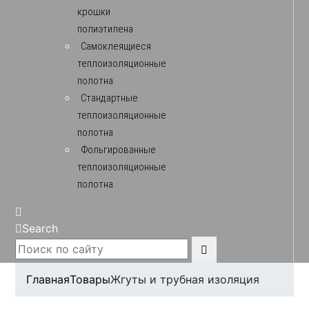
крошки
полиэтилена
Самоклеящиеся
теплоизоляционные
полотна
Стандартные
теплоизоляционные
полотна
Фольгированные
теплоизоляционные
полотна
Search
Главная
Товары
Жгуты и трубная изоляция