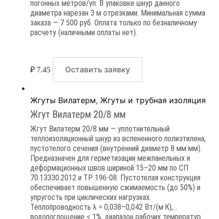
погонных метров/уп. В упаковке шнур данного
диаметра нарезан 3 м отрезками. Минимальная сумма
заказа — 7 500 руб. Оплата только по безналичному
расчету (наличными оплаты нет).
Оставить заявку
₽
7.45
Жгуты Вилатерм
,
Жгуты и трубная изоляция
Жгут Вилатерм 20/8 мм
Жгут Вилатерм 20/8 мм — уплотнительный
теплоизоляционный шнур из вспененного полиэтилена,
пустотелого сечения (внутренний диаметр 8 мм мм).
Предназначен для герметизации межпанельных и
деформационных швов шириной 15–20 мм по СП
70.13330.2012 и ТР 196-08. Пустотелая конструкция
обеспечивает повышенную сжимаемость (до 50%) и
упругость при циклических нагрузках.
Теплопроводность λ = 0,038–0,042 Вт/(м·К),
водопоглощение < 1%, диапазон рабочих температур