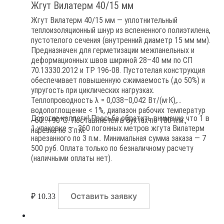
Жгут Вилатерм 40/15 мм
Жгут Вилатерм 40/15 мм — уплотнительный
теплоизоляционный шнур из вспененного полиэтилена,
пустотелого сечения (внутренний диаметр 15 мм мм).
Предназначен для герметизации межпанельных и
деформационных швов шириной 28–40 мм по СП
70.13330.2012 и ТР 196-08. Пустотелая конструкция
обеспечивает повышенную сжимаемость (до 50%) и
упругость при циклических нагрузках.
Теплопроводность λ = 0,038–0,042 Вт/(м·К),
водопоглощение < 1%, диапазон рабочих температур
Дорогие коллеги! Просьба обратить внимание что 1 в
−60…+90°C. Поставляется в бухтах по 180 п.м.,
1 упаковке — 360 погонных метров жгута Вилатерм
нарезка по 3 п.м.
нарезанного по 3 п.м.. Минимальная сумма заказа — 7
500 руб. Оплата только по безналичному расчету
(наличными оплаты нет).
Оставить заявку
₽
10.33