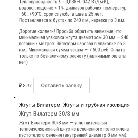
Теплопроводность λ = 0,038–0,042 Вт/(м·К),
водопоглощение < 1%, диапазон рабочих температур
−60…+90°C, срок службы в шве ≥ 25 лет.
Поставляется в бухтах по 240 п.м., нарезка по 3 п.м.
Дорогие коллеги! Просьба обратить внимание что
минимальная упаковка жгута диаметром 30 мм — 240
погонных метров. Вилатерм нарезан в упаковке по 3
п.м.. Минимальная сумма заказа — 7 500 руб. Оплата
только по безналичному расчету (наличными оплаты
нет).
Оставить заявку
₽
8.37
Жгуты Вилатерм
,
Жгуты и трубная изоляция
Жгут Вилатерм 30/8 мм
Жгут Вилатерм 30/8 мм — уплотнительный
теплоизоляционный шнур из вспененного полиэтилена,
пустотелого сечения (внутренний диаметр 8 мм мм).