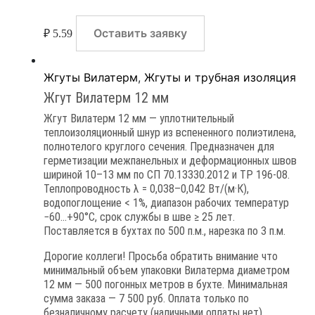
Оставить заявку
₽
5.59
Жгуты Вилатерм
,
Жгуты и трубная изоляция
Жгут Вилатерм 12 мм
Жгут Вилатерм 12 мм — уплотнительный
теплоизоляционный шнур из вспененного полиэтилена,
полнотелого круглого сечения. Предназначен для
герметизации межпанельных и деформационных швов
шириной 10–13 мм по СП 70.13330.2012 и ТР 196-08.
Теплопроводность λ = 0,038–0,042 Вт/(м·К),
водопоглощение < 1%, диапазон рабочих температур
−60…+90°C, срок службы в шве ≥ 25 лет.
Поставляется в бухтах по 500 п.м., нарезка по 3 п.м.
Дорогие коллеги! Просьба обратить внимание что
минимальный объем упаковки Вилатерма диаметром
12 мм — 500 погонных метров в бухте. Минимальная
сумма заказа — 7 500 руб. Оплата только по
безналичному расчету (наличными оплаты нет).