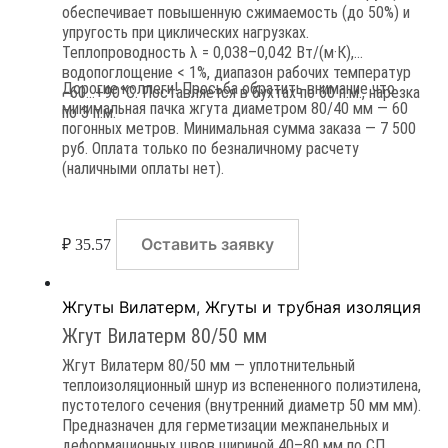
обеспечивает повышенную сжимаемость (до 50%) и
упругость при циклических нагрузках.
Теплопроводность λ = 0,038–0,042 Вт/(м·К),
водопоглощение < 1%, диапазон рабочих температур
Дорогие коллеги! Просьба обратить внимание что
−60…+90°C. Поставляется в бухтах по 60 п.м., нарезка
минимальная пачка жгута диаметром 80/40 мм — 60
по 3 п.м.
погонных метров. Минимальная сумма заказа — 7 500
руб. Оплата только по безналичному расчету
(наличными оплаты нет).
Оставить заявку
₽
35.57
Жгуты Вилатерм
,
Жгуты и трубная изоляция
Жгут Вилатерм 80/50 мм
Жгут Вилатерм 80/50 мм — уплотнительный
теплоизоляционный шнур из вспененного полиэтилена,
пустотелого сечения (внутренний диаметр 50 мм мм).
Предназначен для герметизации межпанельных и
деформационных швов шириной 40–80 мм по СП