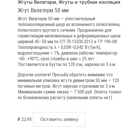
Жгуты Вилатерм
,
Жгуты и трубная изоляция
Жгут Вилатерм 50 мм
Жгут Вилатерм 50 мм — уплотнительный
теплоизоляционный шнур из вспененного полиэтилена,
полнотелого круглого сечения. Предназначен для
герметизации межпанельных и деформационных швов
шириной 45–50 мм по СП 70.13330.2012 и ТР 196-08.
Теплопроводность λ = 0,038–0,042 Вт/(м·К),
водопоглощение < 1%, диапазон рабочих температур
−60…+90°C, срок службы в шве ≥ 25 лет.
Поставляется в бухтах по 120 п.м., нарезка по 3 п.м.
Дорогие коллеги! Просьба обратить внимание что
минимальная упаковка жгута диаметром 50 мм — 120
погонных метров. Жгут нарезан отрезками по 3 п.м..
Минимальная сумма заказа — 7 500 руб. Оплата только
по безналичному расчету (наличными оплаты нет).
Оставить заявку
₽
22.95