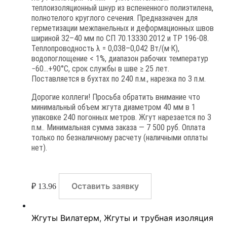
теплоизоляционный шнур из вспененного полиэтилена,
полнотелого круглого сечения. Предназначен для
герметизации межпанельных и деформационных швов
шириной 32–40 мм по СП 70.13330.2012 и ТР 196-08.
Теплопроводность λ = 0,038–0,042 Вт/(м·К),
водопоглощение < 1%, диапазон рабочих температур
−60…+90°C, срок службы в шве ≥ 25 лет.
Поставляется в бухтах по 240 п.м., нарезка по 3 п.м.
Дорогие коллеги! Просьба обратить внимание что
минимальный объем жгута диаметром 40 мм в 1
упаковке 240 погонных метров. Жгут нарезается по 3
п.м.. Минимальная сумма заказа — 7 500 руб. Оплата
только по безналичному расчету (наличными оплаты
нет).
Оставить заявку
₽
13.96
Жгуты Вилатерм
,
Жгуты и трубная изоляция