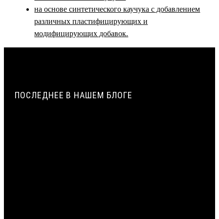
на основе синтетического каучука с добавлением
различных пластифицирующих и
модифицирующих добавок.
ПОСЛЕДНЕЕ В НАШЕМ БЛОГЕ
ПАРОПРОНИЦАЕМОСТЬ И СОПРОТИВЛЕНИЕ
ПАРОПРОНИЦАНИЮ ЖГУТОВ ИЗ ПЕНОПОЛИЭТИЛЕНА |
ВИЛАТЕРМ
ИСТОРИЯ СОЗДАНИЯ И ПРИМЕНЕНИЯ УПЛОТНИТЕЛЬНЫХ
ЖГУТОВ ИЗ ПЕНОПОЛИЭТИЛЕНА В СТРОИТЕЛЬСТВЕ |
ВИЛАТЕРМ
ТЕХНОЛОГИЯ ЭКСТРУЗИИ ПЕНОПОЛИЭТИЛЕНА: ОТ
ГРАНУЛЫ ДО ЖГУТА | ВИЛАТЕРМ