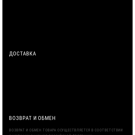
ЦЕНТРАЛЬНЫЙ СЛОЙ МОНТАЖНОГО ШВА: ПРИМЕНЕНИЕ
ЖГУТА ВИЛАТЕРМ КАК ТЕПЛОИЗОЛЯЦИОННОГО
ЗАПОЛНЕНИЯ
ТРЁХСЛОЙНАЯ СИСТЕМА ГЕРМЕТИЗАЦИИ МОНТАЖНОГО
ШВА ОКНА: НАРУЖНЫЙ, ЦЕНТРАЛЬНЫЙ, ВНУТРЕННИЙ СЛОЙ
ДОСТАВКА
СРОЧНАЯ ДОСТАВКА ПО МОСКВЕ И МО — ДО 2 ЧАСОВ.
ДОСТАВКА ТК ПЭК, ДЕЛОВЫЕ ЛИНИИ
ЭКСПОРТ (ДОСТАВКА В КАЗАХСТАН, УЗБЕКИСТАН,
БЕЛАРУСЬ И ДРУГИЕ СТРАНЫ СНГ)
ВОЗВРАТ И ОБМЕН
ВОЗВРАТ И ОБМЕН ТОВАРА ОСУЩЕСТВЛЯЕТСЯ В СООТВЕТСТВИИ