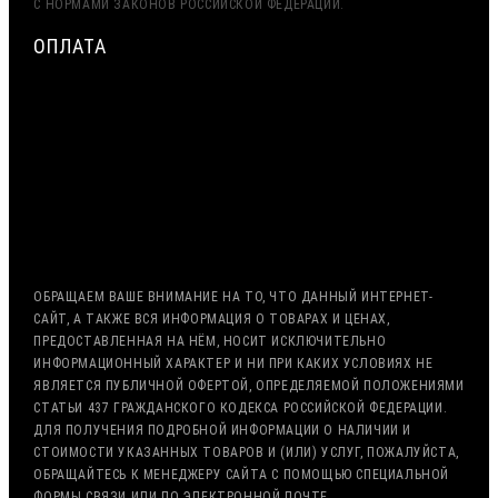
С НОРМАМИ ЗАКОНОВ РОССИЙСКОЙ ФЕДЕРАЦИИ.
ОПЛАТА
МИНИМАЛЬНАЯ СУММА ЗАКАЗА — 7500 РУБЛЕЙ
ОПЛАТА ТОЛЬКО ПО БЕЗНАЛИЧНОМУ РАСЧЁТУ
ВОЗМОЖНА ОТСРОЧКА ПЛАТЕЖА
С НДС, БЕЗ НДС (ЭКСПОРТ)
РАБОТА С ГОС. ЗАКАЗОМ (213/44 ФЗ)
ОБРАЩАЕМ ВАШЕ ВНИМАНИЕ НА ТО, ЧТО ДАННЫЙ ИНТЕРНЕТ-
САЙТ, А ТАКЖЕ ВСЯ ИНФОРМАЦИЯ О ТОВАРАХ И ЦЕНАХ,
ПРЕДОСТАВЛЕННАЯ НА НЁМ, НОСИТ ИСКЛЮЧИТЕЛЬНО
ИНФОРМАЦИОННЫЙ ХАРАКТЕР И НИ ПРИ КАКИХ УСЛОВИЯХ НЕ
ЯВЛЯЕТСЯ ПУБЛИЧНОЙ ОФЕРТОЙ, ОПРЕДЕЛЯЕМОЙ ПОЛОЖЕНИЯМИ
СТАТЬИ 437 ГРАЖДАНСКОГО КОДЕКСА РОССИЙСКОЙ ФЕДЕРАЦИИ.
ДЛЯ ПОЛУЧЕНИЯ ПОДРОБНОЙ ИНФОРМАЦИИ О НАЛИЧИИ И
СТОИМОСТИ УКАЗАННЫХ ТОВАРОВ И (ИЛИ) УСЛУГ, ПОЖАЛУЙСТА,
ОБРАЩАЙТЕСЬ К МЕНЕДЖЕРУ САЙТА С ПОМОЩЬЮ СПЕЦИАЛЬНОЙ
ФОРМЫ СВЯЗИ ИЛИ ПО ЭЛЕКТРОННОЙ ПОЧТЕ