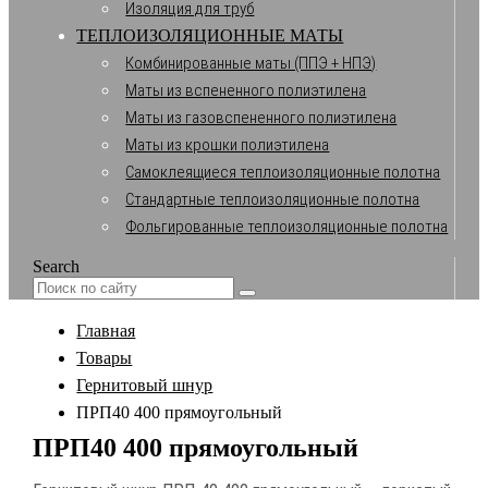
Изоляция для труб
ТЕПЛОИЗОЛЯЦИОННЫЕ МАТЫ
Комбинированные маты (ППЭ + НПЭ)
Маты из вспененного полиэтилена
Маты из газовспененного полиэтилена
Маты из крошки полиэтилена
Самоклеящиеся теплоизоляционные полотна
Стандартные теплоизоляционные полотна
Фольгированные теплоизоляционные полотна
Search
Главная
Товары
Гернитовый шнур
ПРП40 400 прямоугольный
ПРП40 400 прямоугольный